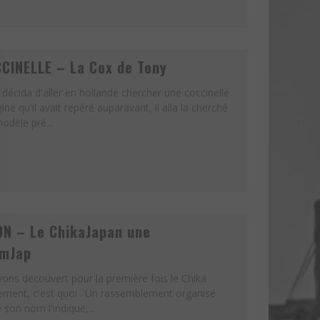
CINELLE – La Cox de Tony
décida d'aller en hollande chercher une coccinelle
e qu'il avait repéré auparavant, il alla la cherché
odèle pré...
ON – Le ChikaJapan une
amJap
ons decouvert pour la première fois le Chika
tement, c'est quoi . Un rassemblement organisé
on nom l'indique,...