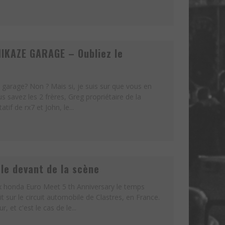
IKAZE GARAGE – Oubliez le
garage? Non ? Mais si, je suis sur que vous en
s savez les 2 frères, Greg propriétaire de la
if de rx7 et John, le...
le devant de la scène
 honda Euro Meet 5 th Anniversary le temps
t sur le circuit automobile de Clastres, en France.
 et c'est le cas de le...