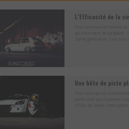
L’Efficacité de la s
Pour commencer l'année du b
qui nous vient de Belgique . G
2eme génération, c'est tout n
Une bête de piste p
Pour ceux qui ne connaissent
porte Opel aux royaumes unis
VX220 de David. Cette petite