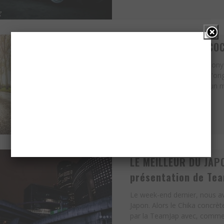
UNE HISTOIRE DE COC
Un jour d'octobre 2012 Tony 
de 1957 complètement d'origin
avec un ami. Il cherchait un m
LE MEILLEUR DU JAP
présentation de Te
Le week-end dernier, nous av
Japon. Alors le Chika concrè
par la TeamJap avec, comme s