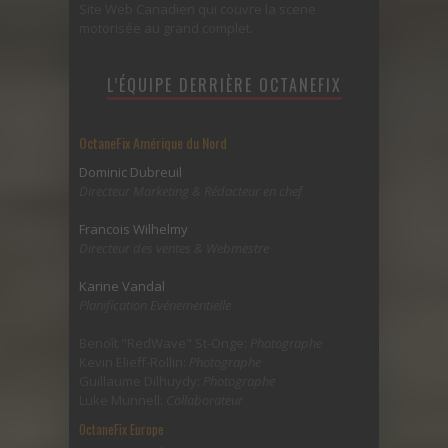
Site Web Canadien qui couvre la scene
motorisée au grand complet.
L’ÉQUIPE DERRIÈRE OCTANEFIX
OctaneFix Amérique du Nord
Dominic Dubreuil
Directeur Marketing & Rédacteur en chef
Francois Wilhelmy
Directeur des ventes & Webmestre
Karine Vandal
Planification Evénementielle
Benoît "RedWave" St-Onge:
Photographe
Kevin Elieff-Rollin:
Photographe
Guillaume Dilhuydy:
Photographe
Luke Munnell:
Collaborateur
OctaneFix Europe