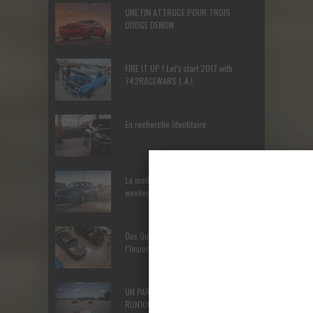
UNE FIN ATTROCE POUR TROIS
DODGE DEMON
FIRE IT UP ! Let’s start 2017 with
742RACEWARS L.A.!
En recherche Identitaire
La meilleure manière de terminer le
weekend – Les Cars and Coffee
Des Québécois à l’assaut de
l’Importfest
UN PARTY AUTOMOBILE – Tout sur le
RUN1000 Rally!