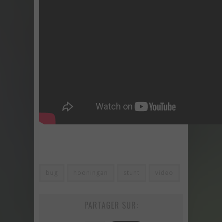
bug
hooningan
stunt
video
PARTAGER SUR: