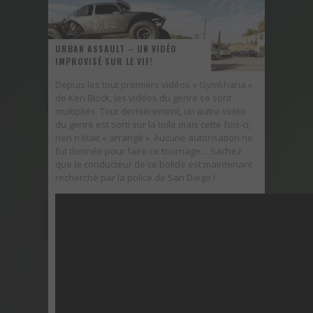
UNE FIN ATTROCE POUR TROIS DODGE DEMON
URBAN ASSAULT – UN VIDÉO
IMPROVISÉ SUR LE VIF!
Depuis les tout premiers vidéos « Gymkhana »
de Ken Block, les vidéos du genre se sont
multipliés. Tout dernièrement, un autre vidéo
du genre est sorti sur la toile mais cette fois-ci,
rien n’était « arrangé ». Aucune autorisation ne
fut donnée pour faire ce tournage… Sachez
que le conducteur de ce bolide est maintenant
recherché par la police de San Diego !