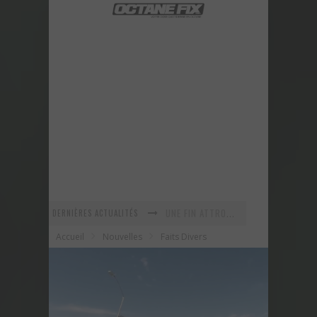
DERNIÈRES ACTUALITÉS
En recherche Identitaire
Accueil
Nouvelles
Faits Divers
La série R-SPEC de RTXWHEELS
GYMKHANA 8 est maintenant arrivé ! Voyez ce nouveau vidéo!
URBAN ASSAULT - Un vidéo improvisé sur le vif!
Voici la nouvelle Nissan GT-R Pure 2018 - Une version abordable?