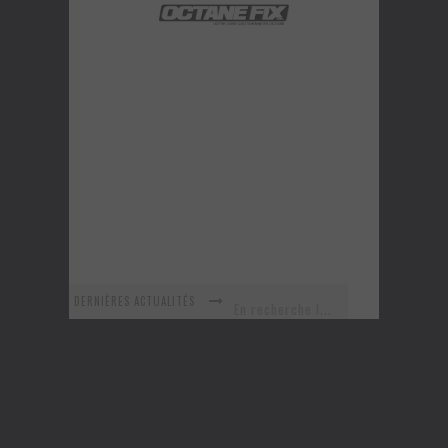
DERNIÈRES ACTUALITÉS
En recherche Identitaire
La série R-SPEC de RTXWHEELS
GYMKHANA 8 est maintenant arrivé ! Voyez ce nouveau vidéo!
URBAN ASSAULT - Un vidéo improvisé sur le vif!
Voici la nouvelle Nissan GT-R Pure 2018 - Une version abordable?