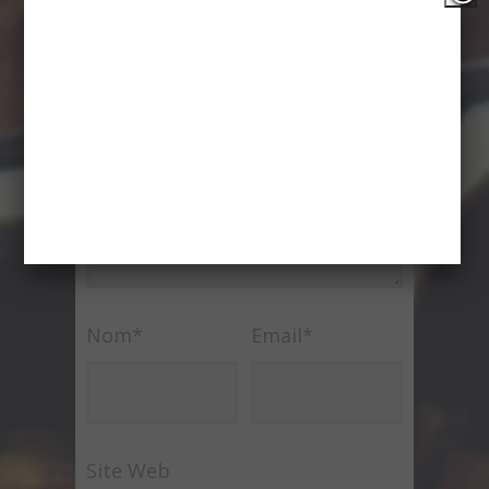
Votre adresse e-mail ne sera pas
publié.
Commentaire
Nom
*
Email
*
Site Web