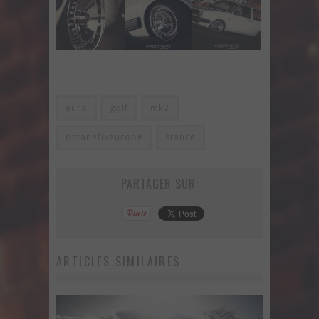
euro
golf
mk2
octanefixeurope
stance
PARTAGER SUR:
ARTICLES SIMILAIRES