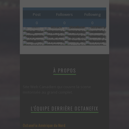
Post
Followers
Following
0
0
0
À PROPOS
Site Web Canadien qui couvre la scene
motorisée au grand complet.
L’ÉQUIPE DERRIÈRE OCTANEFIX
OctaneFix Amérique du Nord