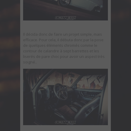
Il décida donc de faire un projet simple, mais
efficace. Pour cela, il débuta donc par la pose
de quelques éléments chromés comme le
contour de calandre à sept barrettes et les
liserés de pare choc pour avoir un aspect très
soigné..