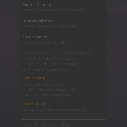
Dominic Dubreuil
Directeur Marketing & Rédacteur en chef
Francois Wilhelmy
Directeur des ventes & Webmestre
Karine Vandal
Planification Evénementielle
Benoît "RedWave" St-Onge:
Photographe
Kevin Elieff-Rollin:
Photographe
Guillaume Dilhuydy:
Photographe
Luke Munnell:
Collaborateur
OctaneFix Europe
Loic Dupont:
Éditorialiste
Matthieu Désirant:
Photographe
Stacy Lecoutre :
Photographe
OctaneFix Japon
Nicolas Bois:
Éditorialiste/Photographe
OctaneFix.com is hosted by