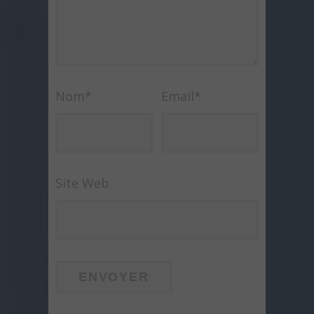
Nom
*
Email
*
Site Web