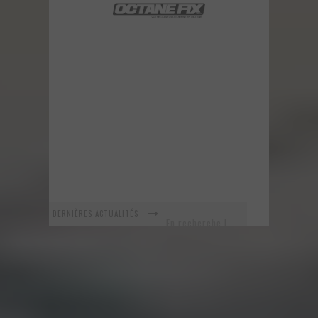
DERNIÈRES ACTUALITÉS
En recherche Identitaire
La série R-SPEC de RTXWHEELS
GYMKHANA 8 est maintenant arrivé ! Voyez ce nouveau vidéo!
URBAN ASSAULT - Un vidéo improvisé sur le vif!
Voici la nouvelle Nissan GT-R Pure 2018 - Une version abordable?