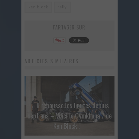
ken block
rally
PARTAGER SUR:
ARTICLES SIMILAIRES
Il repousse les limites depuis
sept ans – Voici le Gymkhana 7 de
Ken Block !