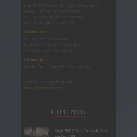
Benoît "RedWave" St-Onge:
Photographe
Kevin Elieff-Rollin:
Photographe
Guillaume Dilhuydy:
Photographe
Luke Munnell:
Collaborateur
OctaneFix Europe
Loic Dupont:
Éditorialiste
Matthieu Désirant:
Photographe
Stacy Lecoutre :
Photographe
OctaneFix Japon
Nicolas Bois:
Éditorialiste/Photographe
OctaneFix.com is hosted by
www.hostmeup.com
RECENT POSTS
ROAD TRIP EPIC ! – Recap du Rally
EpicRun 2019