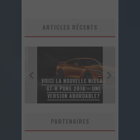
ARTICLES RÉCENTS
VOICI LA NOUVELLE NISSAN
CAP DU
GT-R PURE 2018 – UNE
UNE F
19
VERSION ABORDABLE?
PARTENAIRES