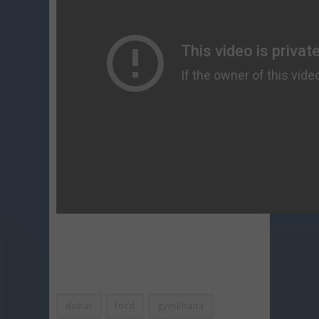
dubai
ford
gymkhana