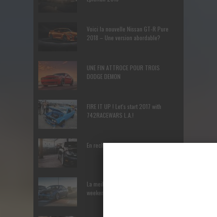
Voici la nouvelle Nissan GT-R Pure
2018 – Une version abordable?
UNE FIN ATTROCE POUR TROIS
DODGE DEMON
FIRE IT UP ! Let’s start 2017 with
742RACEWARS L.A.!
En recherche Identitaire
La meilleure manière de terminer le
weekend – Les Cars and Coffee