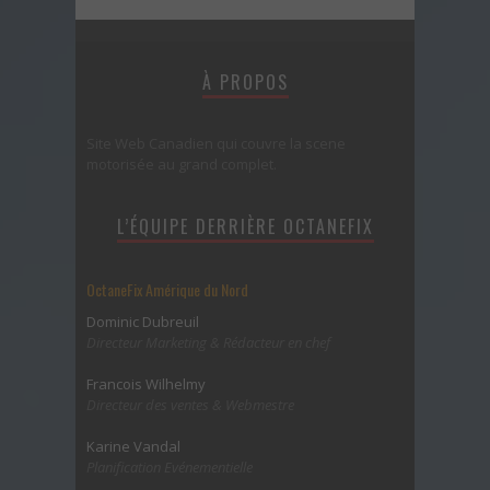
À PROPOS
Site Web Canadien qui couvre la scene
motorisée au grand complet.
L’ÉQUIPE DERRIÈRE OCTANEFIX
OctaneFix Amérique du Nord
Dominic Dubreuil
Directeur Marketing & Rédacteur en chef
Francois Wilhelmy
Directeur des ventes & Webmestre
Karine Vandal
Planification Evénementielle