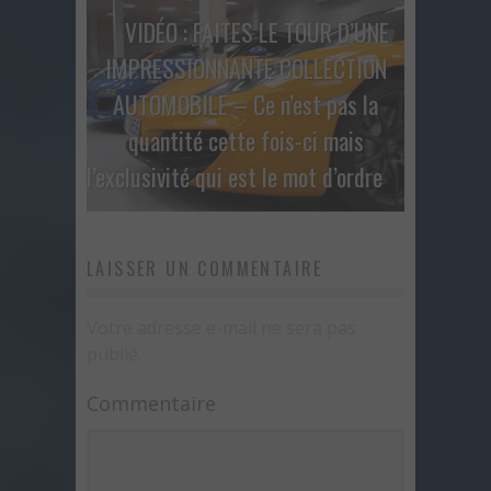
VIDÉO : FAITES LE TOUR D’UNE
IMPRESSIONNANTE COLLECTION
AUTOMOBILE – Ce n’est pas la
quantité cette fois-ci mais
l’exclusivité qui est le mot d’ordre
LAISSER UN COMMENTAIRE
Votre adresse e-mail ne sera pas
publié.
Commentaire