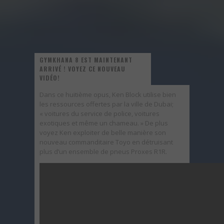
GYMKHANA 8 EST MAINTENANT
ARRIVÉ ! VOYEZ CE NOUVEAU
VIDÉO!
Dans ce huitième opus, Ken Block utilise bien
les ressources offertes par la ville de Dubai;
« voitures du service de police, voitures
exotiques et même un chameau. » De plus
voyez Ken exploiter de belle manière son
nouveau commanditaire Toyo en détruisant
plus d’un ensemble de pneus Proxes R1R.