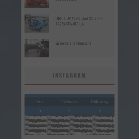
FIRE IT UP ! Let’s start 2017 with
742RACEWARS L.A.!
En recherche Identitaire
INSTAGRAM
Post
Followers
Following
0
0
0