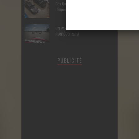
Des Québécois à l’assaut de
l’Importfest
UN PARTY AUTOMOBILE – Tout sur le
RUN1000 Rally!
PUBLICITÉ