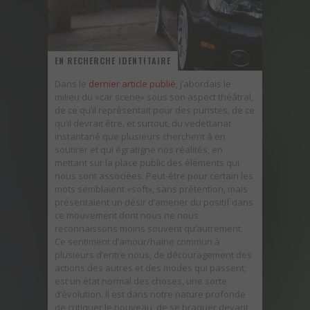
UNE FIN ATTROCE POUR TROIS DODGE DEMON
EN RECHERCHE IDENTITAIRE
Dans le
dernier article publié
, j’abordais le
milieu du «car scene» sous son aspect théâtral,
de ce qu’il représentait pour des puristes, de ce
qu’il devrait être, et surtout, du vedettariat
instantané que plusieurs cherchent à en
soutirer et qui égratigne nos réalités, en
mettant sur la place public des éléments qui
nous sont associées. Peut-être pour certain les
mots semblaient «soft», sans prétention, mais
présentaient un désir d’amener du positif dans
ce mouvement dont nous ne nous
reconnaissons moins souvent qu’autrement.
Ce sentiment d’amour/haine commun à
plusieurs d’entre nous, de découragement des
actions des autres et des modes qui passent,
est un état normal des choses, une sorte
d’évolution. Il est dans notre nature profonde
de critiquer le nouveau, de se braquer devant