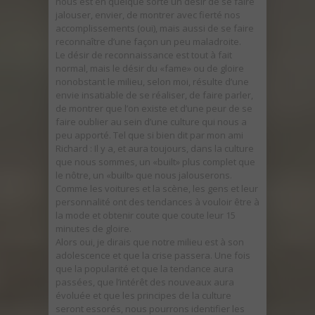
nous est en quelque sorte un désir de se faire
jalouser, envier, de montrer avec fierté nos
accomplissements (oui), mais aussi de se faire
reconnaître d’une façon un peu maladroite.
Le désir de reconnaissance est tout à fait
normal, mais le désir du «fame» ou de gloire
nonobstant le milieu, selon moi, résulte d’une
envie insatiable de se réaliser, de faire parler,
de montrer que l’on existe et d’une peur de se
faire oublier au sein d’une culture qui nous a
peu apporté. Tel que si bien dit par mon ami
Richard :
Il y a, et aura toujours, dans la culture
que nous sommes, un «built» plus complet que
le nôtre, un «built» que nous jalouserons.
Comme les voitures et la scène, les gens et leur
personnalité ont des tendances à vouloir être à
la mode et obtenir coute que coute leur 15
minutes de gloire.
Alors oui, je dirais que notre milieu est à son
adolescence et que la crise passera. Une fois
que la popularité et que la tendance aura
passées, que l’intérêt des nouveaux aura
évoluée et que les principes de la culture
seront essorés, nous pourrons identifier les