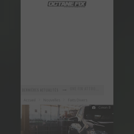
DERNIÈRES ACTUALITÉS
En recherche Identitaire
Accueil
Nouvelles
Faits Divers
La série R-SPEC de RTXWHEELS
Cimon B
GYMKHANA 8 est maintenant arrivé ! Voyez ce nouveau vidéo!
URBAN ASSAULT - Un vidéo improvisé sur le vif!
Voici la nouvelle Nissan GT-R Pure 2018 - Une version abordable?