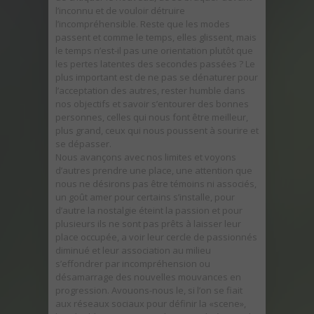
l’inconnu et de vouloir détruire
l’incompréhensible. Reste que les modes
passent et comme le temps, elles glissent, mais
le temps n’est-il pas une orientation plutôt que
les pertes latentes des secondes passées ? Le
plus important est de ne pas se dénaturer pour
l’acceptation des autres, rester humble dans
nos objectifs et savoir s’entourer des bonnes
personnes, celles qui nous font être meilleur,
plus grand, ceux qui nous poussent à sourire et
se dépasser.
Nous avançons avec nos limites et voyons
d’autres prendre une place, une attention que
nous ne désirons pas être témoins ni associés,
un goût amer pour certains s’installe, pour
d’autre la nostalgie éteint la passion et pour
plusieurs ils ne sont pas prêts à laisser leur
place occupée, a voir leur cercle de passionnés
diminué et leur association au milieu
s’effondrer par incompréhension ou
désamarrage des nouvelles mouvances en
progression. Avouons-nous le, si l’on se fiait
aux réseaux sociaux pour définir la «scene»,