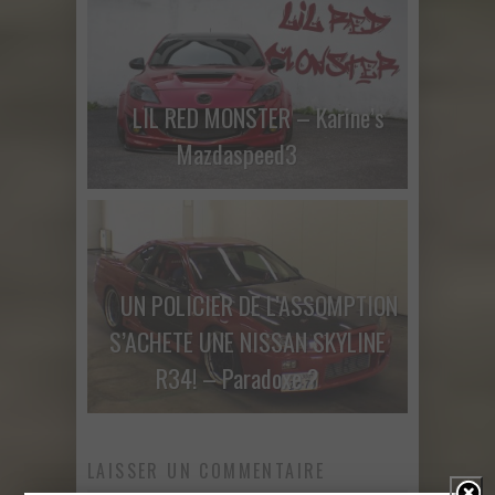
LIL RED MONSTER – Karine’s
Mazdaspeed3
UN POLICIER DE L’ASSOMPTION
S’ACHETE UNE NISSAN SKYLINE
R34! – Paradoxe ?
LAISSER UN COMMENTAIRE