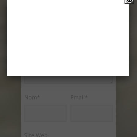
Votre adresse e-mail ne sera pas
publié.
Commentaire
Nom
*
Email
*
Site Web