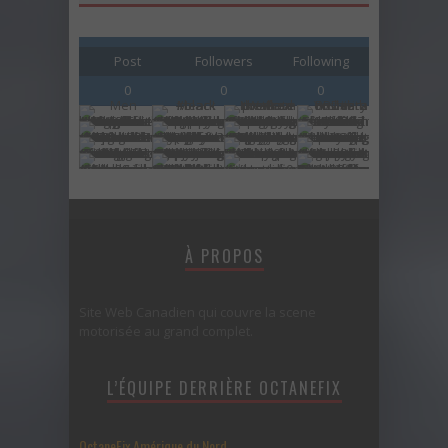
Post
Followers
Following
0
0
0
À PROPOS
Site Web Canadien qui couvre la scene
motorisée au grand complet.
L’ÉQUIPE DERRIÈRE OCTANEFIX
OctaneFix Amérique du Nord