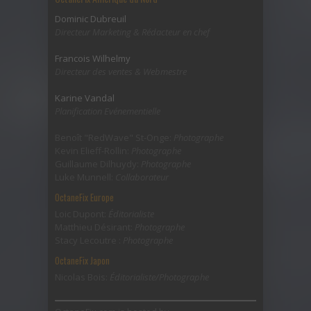
Dominic Dubreuil
Directeur Marketing & Rédacteur en chef
Francois Wilhelmy
Directeur des ventes & Webmestre
Karine Vandal
Planification Evénementielle
Benoît "RedWave" St-Onge:
Photographe
Kevin Elieff-Rollin:
Photographe
Guillaume Dilhuydy:
Photographe
Luke Munnell:
Collaborateur
OctaneFix Europe
Loic Dupont:
Éditorialiste
Matthieu Désirant:
Photographe
Stacy Lecoutre :
Photographe
OctaneFix Japon
Nicolas Bois:
Éditorialiste/Photographe