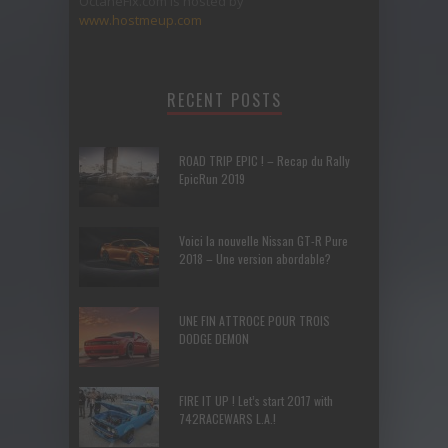
OctaneFix.com is hosted by
www.hostmeup.com
RECENT POSTS
ROAD TRIP EPIC ! – Recap du Rally
EpicRun 2019
Voici la nouvelle Nissan GT-R Pure
2018 – Une version abordable?
UNE FIN ATTROCE POUR TROIS
DODGE DEMON
FIRE IT UP ! Let’s start 2017 with
742RACEWARS L.A.!