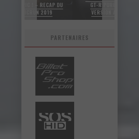
CAP DU
GT-R PURE 2018 – UNE
UNE F
19
VERSION ABORDABLE?
PARTENAIRES