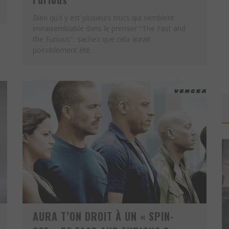
Bien qu'il y est plusieurs trucs qui semblent
invraisemblable dans le premier "The Fast and
the Furious", sachez que cela aurait
possiblement été...
AURA T’ON DROIT À UN « SPIN-