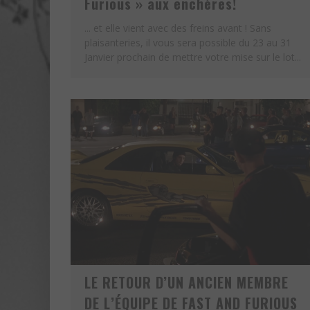
Furious » aux enchères!
EN RECHERCHE IDENTITAIR
... et elle vient avec des freins avant ! Sans
plaisanteries, il vous sera possible du 23 au 31
Janvier prochain de mettre votre mise sur le lot...
LE RETOUR D’UN ANCIEN MEMBRE
DE L’ÉQUIPE DE FAST AND FURIOUS