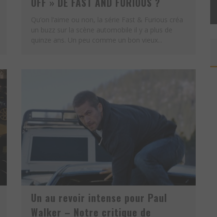
OFF » DE FAST AND FURIOUS ?
ROAD TRIP EPIC ! – RECAP DU
E
RALLY EPICRUN 2019
Qu’on l’aime ou non, la série Fast & Furious créa
un buzz sur la scène automobile il y a plus de
quinze ans. Un peu comme un bon vieux...
Un au revoir intense pour Paul
Walker – Notre critique de