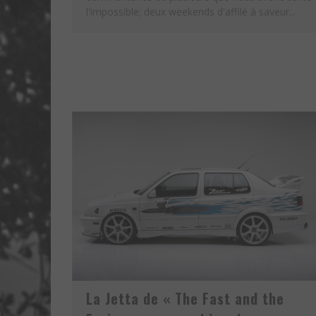
l'impossible; deux weekends d'affilé à saveur...
La Jetta de « The Fast and the