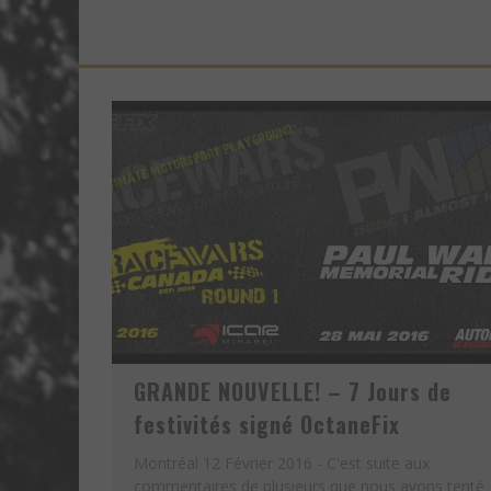
URBAN ASSAULT - UN VID
UNE FIN ATTROCE POUR
GRANDE NOUVELLE! – 7 Jours de
festivités signé OctaneFix
Montréal 12 Février 2016 - C'est suite aux
commentaires de plusieurs que nous avons tenté