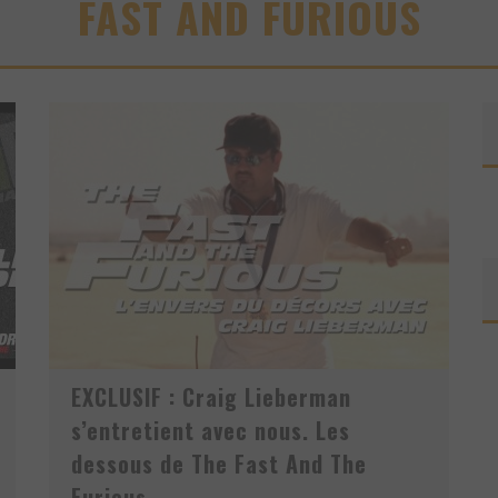
FAST AND FURIOUS
ÉO IMPROVISÉ SUR LE VIF!
V
OICI LA NOUVELLE NISSAN GT-R PURE 2018 - UNE VERSION ABORDABLE?
 TROIS DODGE DEMON
EXCLUSIF : Craig Lieberman
s’entretient avec nous. Les
dessous de The Fast And The
Furious