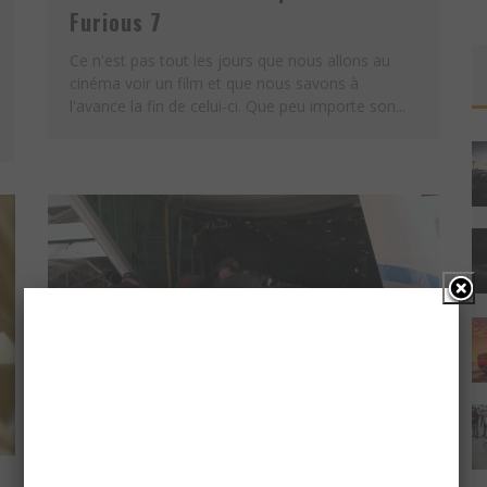
Furious 7
Ce n'est pas tout les jours que nous allons au
cinéma voir un film et que nous savons à
l'avance la fin de celui-ci. Que peu importe son...
FURIOUS 7 : LES VOITURES LARGUÉE