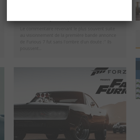
DE L’AVION SANS AUCUN EFFETS
SPÉCIAUX (VIDÉO)
Le commentaire revenant le plus souvent suite
au visionnement de la première bande annonce
de Furious 7 fut sans l'ombre d'un doute :" Ils
poussent...