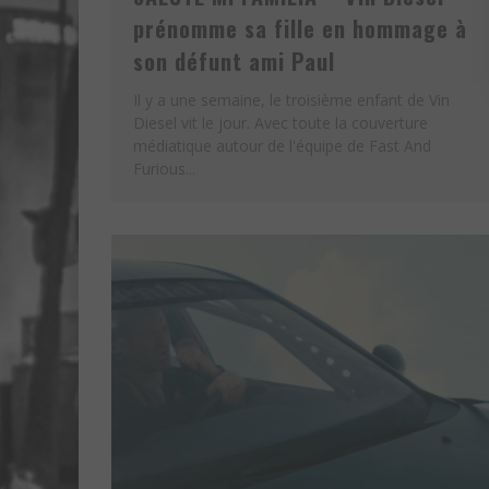
prénomme sa fille en hommage à
son défunt ami Paul
Il y a une semaine, le troisième enfant de Vin
Diesel vit le jour. Avec toute la couverture
médiatique autour de l'équipe de Fast And
Furious...