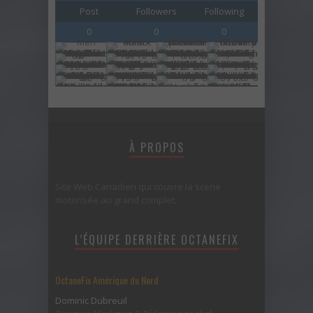
Post
Followers
Following
0
0
0
À PROPOS
Site Web Canadien qui couvre la scene
motorisée au grand complet.
L’ÉQUIPE DERRIÈRE OCTANEFIX
OctaneFix Amérique du Nord
Dominic Dubreuil