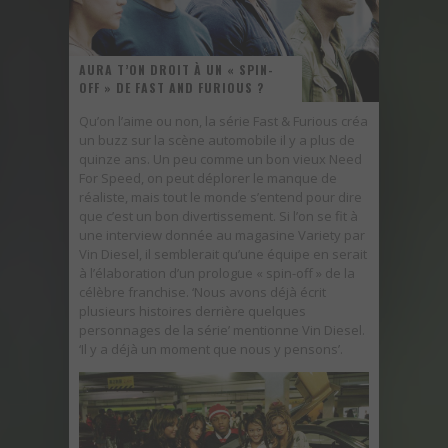
UNE FIN ATTROCE POUR TROIS DODGE DEMON
AURA T’ON DROIT À UN « SPIN-
OFF » DE FAST AND FURIOUS ?
Qu’on l’aime ou non, la série Fast & Furious créa
un buzz sur la scène automobile il y a plus de
quinze ans. Un peu comme un bon vieux Need
For Speed, on peut déplorer le manque de
réaliste, mais tout le monde s’entend pour dire
que c’est un bon divertissement. Si l’on se fit à
une interview donnée au magasine Variety par
Vin Diesel, il semblerait qu’une équipe en serait
à l’élaboration d’un prologue « spin-off » de la
célèbre franchise. ‘Nous avons déjà écrit
plusieurs histoires derrière quelques
personnages de la série’ mentionne Vin Diesel.
‘Il y a déjà un moment que nous y pensons’.