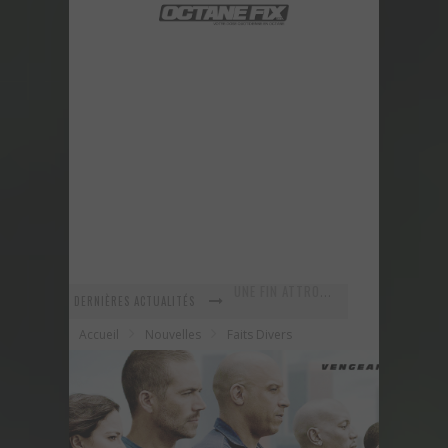
DERNIÈRES ACTUALITÉS
En recherche Identitaire
Accueil
Nouvelles
Faits Divers
La série R-SPEC de RTXWHEELS
GYMKHANA 8 est maintenant arrivé ! Voyez ce nouveau vidéo!
URBAN ASSAULT - Un vidéo improvisé sur le vif!
Voici la nouvelle Nissan GT-R Pure 2018 - Une version abordable?