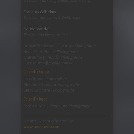
Directeur Marketing & Rédacteur en chef
Francois Wilhelmy
Directeur des ventes & Webmestre
Karine Vandal
Planification Evénementielle
Benoît "RedWave" St-Onge:
Photographe
Kevin Elieff-Rollin:
Photographe
Guillaume Dilhuydy:
Photographe
Luke Munnell:
Collaborateur
OctaneFix Europe
Loic Dupont:
Éditorialiste
Matthieu Désirant:
Photographe
Stacy Lecoutre :
Photographe
OctaneFix Japon
Nicolas Bois:
Éditorialiste/Photographe
OctaneFix.com is hosted by
www.hostmeup.com