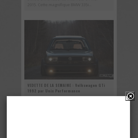
2015. Cette magnifique BMW 335i...
VEDETTE DE LA SEMAINE : Volkswagen GTi
1992 par Unix Performance
Vous êtes passionnés de voitures
européennes et vous recherchez une
entreprise passée maître dans l’art de
conjuguer savoir-faire, puissance et
esthétisme? Unix Performance met son
expertise à votre...