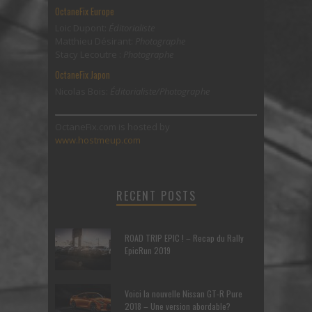
OctaneFix Europe
Loic Dupont:
Éditorialiste
Matthieu Désirant:
Photographe
Stacy Lecoutre :
Photographe
OctaneFix Japon
Nicolas Bois:
Éditorialiste/Photographe
OctaneFix.com is hosted by
www.hostmeup.com
RECENT POSTS
ROAD TRIP EPIC ! – Recap du Rally
EpicRun 2019
Voici la nouvelle Nissan GT-R Pure
2018 – Une version abordable?