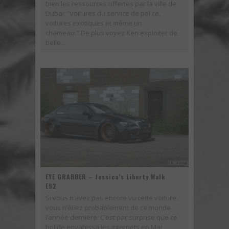
bien les ressources offertes par la ville de
Dubai; "voitures du service de police,
voitures exotiques et même un
chameau." De plus voyez Ken exploiter de
belle...
EYE GRABBER – Jessica’s Liberty Walk
E92
Si vous n’avez pas encore vu cette voiture,
vous n’étiez probablement de ce monde
l’année dernière. C’est par surprise que ce
bolide envahissa les internets en Mai