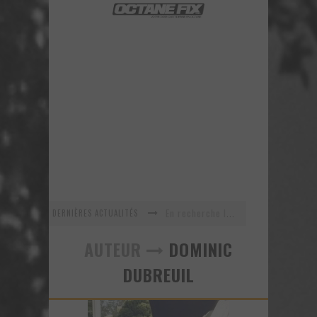
DERNIÈRES ACTUALITÉS
En recherche Identitaire
La série R-SPEC de RTXWHEELS
AUTEUR
DOMINIC
GYMKHANA 8 est maintenant arrivé ! Voyez ce nouveau vidéo!
DUBREUIL
URBAN ASSAULT - Un vidéo improvisé sur le vif!
Voici la nouvelle Nissan GT-R Pure 2018 - Une version abordable?