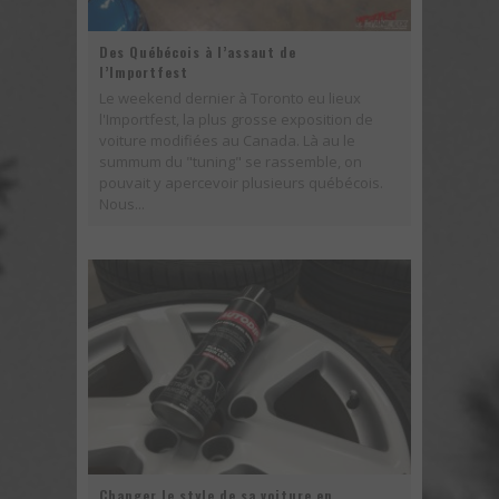
Des Québécois à l’assaut de
l’Importfest
Le weekend dernier à Toronto eu lieux
l'Importfest, la plus grosse exposition de
voiture modifiées au Canada. Là au le
summum du "tuning" se rassemble, on
pouvait y apercevoir plusieurs québécois.
Nous...
Changer le style de sa voiture en