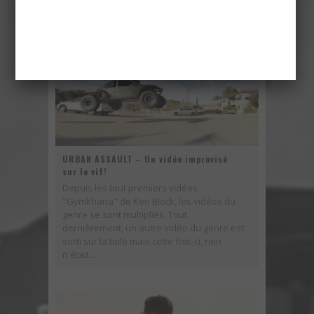
URBAN ASSAULT – Un vidéo improvisé
sur le vif!
Depuis les tout premiers vidéos
"Gymkhana" de Ken Block, les vidéos du
genre se sont multipliés. Tout
dernièrement, un autre vidéo du genre est
sorti sur la toile mais cette fois-ci, rien
n'était...