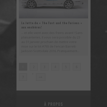
La Jetta de « The Fast and the Furious »
aux enchères!
... et elle vient avec des freins avant ! Sans
plaisanteries, il vous sera possible du 23
au 31 Janvier prochain de mettre votre
mise sur le lot #793 de l'encan Barrett-
Jackson Scottsdale 2016. Pratiquement...
1
2
3
4
5
6
7
À PROPOS