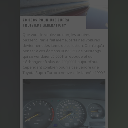
UNE FIN ATTROCE POUR TROIS DODGE DEMON
70 000$ POUR UNE SUPRA
TROISIEME GENERATION?
Que vous le voulez ou non, les années
passent. Par le fait même, certaines voitures
deviennent des items de collection. On n’a qu’à
penser à ces éditions BOSS 351 de Mustangs
qui se vendaient 5,000$ à l’époque et qui
s’échangent à plus de 200,000$ aujourd’hui.
Cependant combien pourrait se vendre une
Toyota Supra Turbo « neuve » de l’année 1990 ?