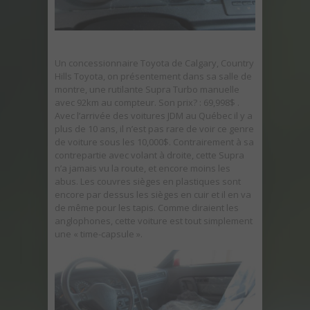
Un concessionnaire Toyota de Calgary, Country
Hills Toyota, on présentement dans sa salle de
montre, une rutilante Supra Turbo manuelle
avec 92km au compteur. Son prix? : 69,998$ .
Avec l’arrivée des voitures JDM au Québec il y a
plus de 10 ans, il n’est pas rare de voir ce genre
de voiture sous les 10,000$. Contrairement à sa
contrepartie avec volant à droite, cette Supra
n’a jamais vu la route, et encore moins les
abus. Les couvres sièges en plastiques sont
encore par dessus les sièges en cuir et il en va
de même pour les tapis. Comme diraient les
anglophones, cette voiture est tout simplement
une « time-capsule ».