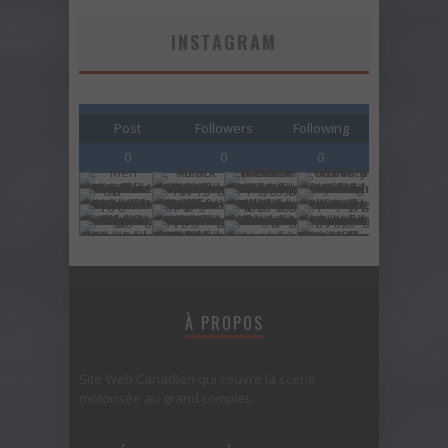
INSTAGRAM
Post
Followers
Following
0
0
0
À PROPOS
Site Web Canadien qui couvre la scene
motorisée au grand complet.