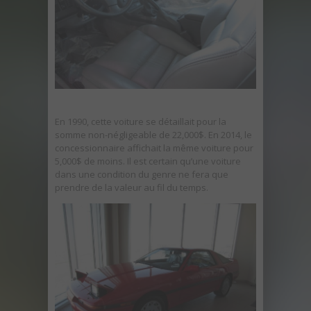
En 1990, cette voiture se détaillait pour la
somme non-négligeable de 22,000$. En 2014, le
concessionnaire affichait la même voiture pour
5,000$ de moins. Il est certain qu’une voiture
dans une condition du genre ne fera que
prendre de la valeur au fil du temps.