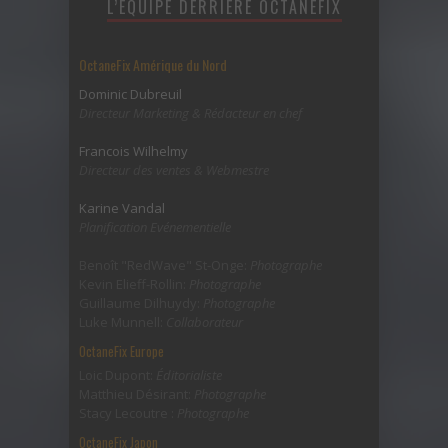
L’ÉQUIPE DERRIÈRE OCTANEFIX
OctaneFix Amérique du Nord
Dominic Dubreuil
Directeur Marketing & Rédacteur en chef
Francois Wilhelmy
Directeur des ventes & Webmestre
Karine Vandal
Planification Evénementielle
Benoît "RedWave" St-Onge:
Photographe
Kevin Elieff-Rollin:
Photographe
Guillaume Dilhuydy:
Photographe
Luke Munnell:
Collaborateur
OctaneFix Europe
Loic Dupont:
Éditorialiste
Matthieu Désirant:
Photographe
Stacy Lecoutre :
Photographe
OctaneFix Japon