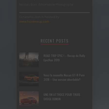
Nicolas Bois:
Éditorialiste/Photographe
OctaneFix.com is hosted by
www.hostmeup.com
RECENT POSTS
ROAD TRIP EPIC ! – Recap du Rally
EpicRun 2019
Voici la nouvelle Nissan GT-R Pure
2018 – Une version abordable?
UNE FIN ATTROCE POUR TROIS
DODGE DEMON