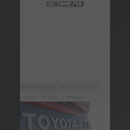
DERNIÈRES ACTUALITÉS
En recherche Identitaire
Accueil
Nouvelles
Faits Divers
La série R-SPEC de RTXWHEELS
GYMKHANA 8 est maintenant arrivé ! Voyez ce nouveau vidéo!
URBAN ASSAULT - Un vidéo improvisé sur le vif!
Voici la nouvelle Nissan GT-R Pure 2018 - Une version abordable?