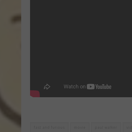
fast and furious
movie
paul walker
vi