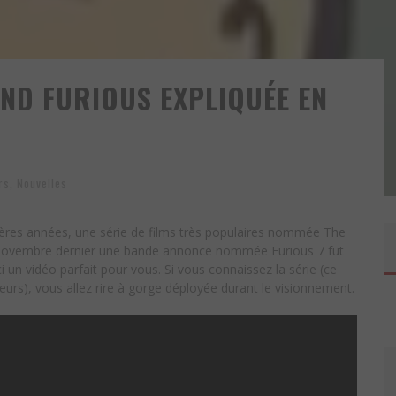
AND FURIOUS EXPLIQUÉE EN
rs
,
Nouvelles
ières années, une série de films très populaires nommée The
r Novembre dernier une bande annonce nommée Furious 7 fut
ci un vidéo parfait pour vous. Si vous connaissez la série (ce
urs), vous allez rire à gorge déployée durant le visionnement.