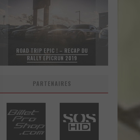
VOICI LA NOUVELLE NISSAN GT-R
U
PURE 2018 – UNE VERSION
ABORDABLE?
PARTENAIRES