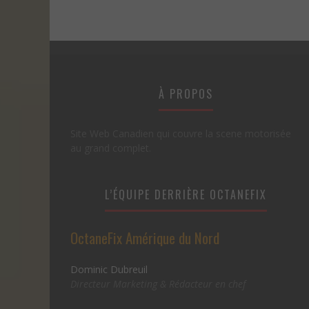
À PROPOS
Site Web Canadien qui couvre la scene motorisée
au grand complet.
L’ÉQUIPE DERRIÈRE OCTANEFIX
OctaneFix Amérique du Nord
Dominic Dubreuil
Directeur Marketing & Rédacteur en chef