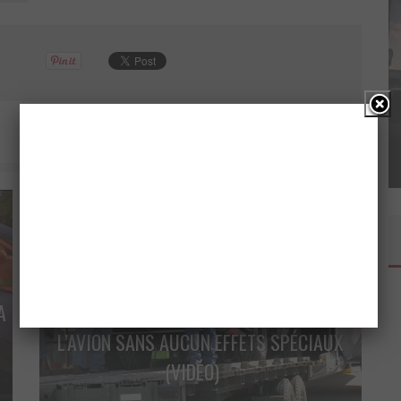
ROAD TRIP EPIC ! – RECAP D
DENTITAIRE
RALLY EPICRUN 2019
A
FURIOUS 7 : LES VOITURES LARGUÉE DE
L’AVION SANS AUCUN EFFETS SPÉCIAUX
(VIDÉO)