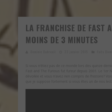
LA FRANCHISE DE FAST 
MOINS DE 3 MINUTES
Dominic Dubreuil
23 janvier 2015
Faits Dive
Si vous n’étiez pas de ce monde lors des quinze dern
Fast and The Furious fut fureur depuis 2001. Le 1e
dévoilée et vous n’avez rien compris de l’histoire? Voi
que je suppose fortement si vous êtes un de nos lecte