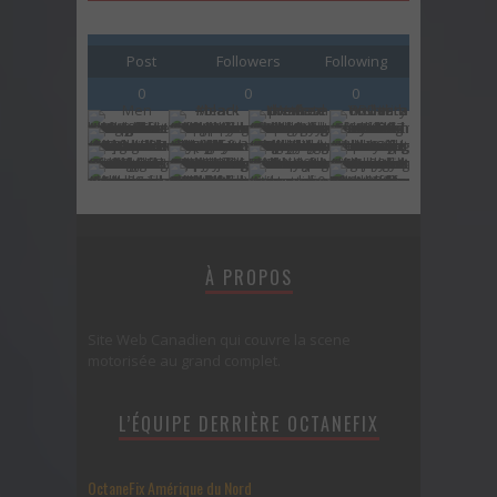
Post
Followers
Following
0
0
0
À PROPOS
Site Web Canadien qui couvre la scene
motorisée au grand complet.
L’ÉQUIPE DERRIÈRE OCTANEFIX
OctaneFix Amérique du Nord