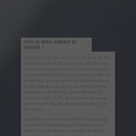
VOICI LA BANDE ANNONCE DE
FURIOUS 7
Durant les sept derniers jours, les gens de chez
Universal se sont amusé à nous aguicher avec
The Seven Days to Furious 7. À tout les jours,
une facette de la série sous forme de vidéo fut
présentée. Que ce soit les plus belles voitures,
la plus grande cascade ou les emplacements
légendaires de la série, aucun détail ne fut
laissé de coté. À la fin de chaque vidéo nous
pouvions lire : Bande annonce officielle le 1er
Novembre…
Aujourd’hui un événement ‘live’ en streaming
sur le net fut présenté pour l’occasion avec
dans le coin de l’écran, un compte à rebours