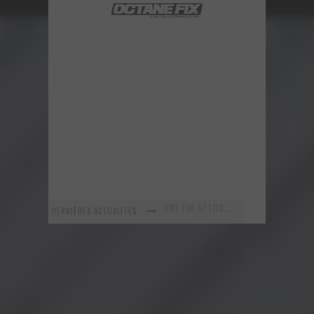
DERNIÈRES ACTUALITÉS
En recherche Identitaire
La série R-SPEC de RTXWHEELS
GYMKHANA 8 est maintenant arrivé ! Voyez ce nouveau vidéo!
URBAN ASSAULT - Un vidéo improvisé sur le vif!
Voici la nouvelle Nissan GT-R Pure 2018 - Une version abordable?