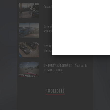
En recherche Identitaire
La meilleure manière de terminer le
weekend – Les Cars and Coffee
Des Québécois à l’assaut de
l’Importfest
UN PARTY AUTOMOBILE – Tout sur le
RUN1000 Rally!
PUBLICITÉ