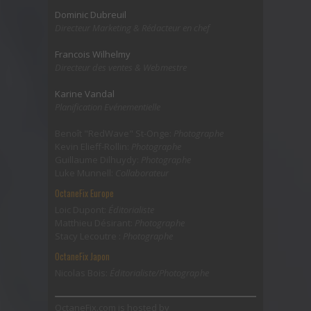
Dominic Dubreuil
Directeur Marketing & Rédacteur en chef
Francois Wilhelmy
Directeur des ventes & Webmestre
Karine Vandal
Planification Evénementielle
Benoît "RedWave" St-Onge:
Photographe
Kevin Elieff-Rollin:
Photographe
Guillaume Dilhuydy:
Photographe
Luke Munnell:
Collaborateur
OctaneFix Europe
Loic Dupont:
Éditorialiste
Matthieu Désirant:
Photographe
Stacy Lecoutre :
Photographe
OctaneFix Japon
Nicolas Bois:
Éditorialiste/Photographe
OctaneFix.com is hosted by