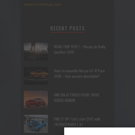
www.hostmeup.com
RECENT POSTS
ROAD TRIP EPIC ! – Recap du Rally
EpicRun 2019
Voici la nouvelle Nissan GT-R Pure
2018 – Une version abordable?
UNE FIN ATTROCE POUR TROIS
DODGE DEMON
FIRE IT UP ! Let’s start 2017 with
742RACEWARS L.A.!