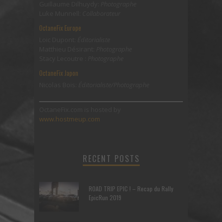
Guillaume Dilhuydy:
Photographe
Luke Munnell:
Collaborateur
OctaneFix Europe
Loic Dupont:
Éditorialiste
Matthieu Désirant:
Photographe
Stacy Lecoutre :
Photographe
OctaneFix Japon
Nicolas Bois:
Éditorialiste/Photographe
OctaneFix.com is hosted by
www.hostmeup.com
RECENT POSTS
ROAD TRIP EPIC ! – Recap du Rally
EpicRun 2019