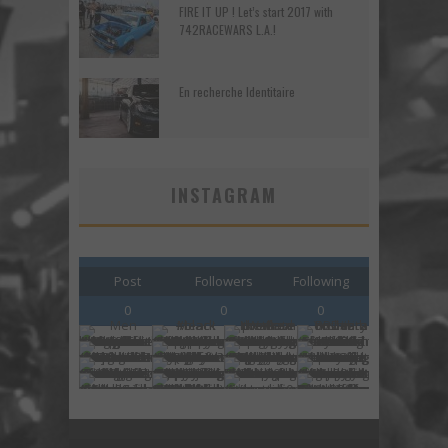
FIRE IT UP ! Let’s start 2017 with
742RACEWARS L.A.!
En recherche Identitaire
INSTAGRAM
Post
Followers
Following
0
0
0