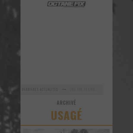
UNE FIN ATTROCE POUR TROIS DODGE DEMON
DERNIÈRES ACTUALITÉS
En recherche Identitaire
ARCHIVÉ
La série R-SPEC de RTXWHEELS
USAGÉ
GYMKHANA 8 est maintenant arrivé ! Voyez ce nouveau vidéo!
URBAN ASSAULT - Un vidéo improvisé sur le vif!