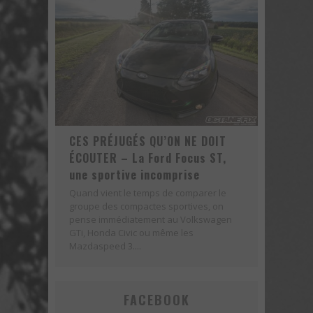
Voici la nouvelle Nissan GT-R Pure 2018 - Une version abordable?
CES PRÉJUGÉS QU’ON NE DOIT
ÉCOUTER – La Ford Focus ST,
une sportive incomprise
Quand vient le temps de comparer le
groupe des compactes sportives, on
pense immédiatement au Volkswagen
GTi, Honda Civic ou même les
Mazdaspeed 3....
FACEBOOK