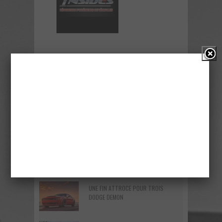
RÉCENT
ÉTIQUETTES
ROAD TRIP EPIC ! – Recap du Rally
EpicRun 2019
Voici la nouvelle Nissan GT-R Pure
2018 – Une version abordable?
UNE FIN ATTROCE POUR TROIS
DODGE DEMON