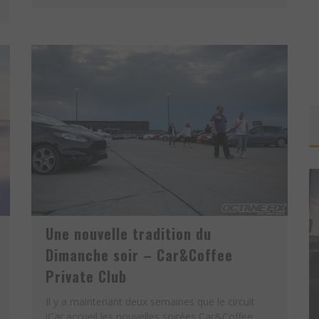
Une nouvelle tradition du
Dimanche soir – Car&Coffee
Private Club
ROAD TRIP EPIC ! – RECAP DU
Il y a maintenant deux semaines que le circuit
E
RALLY EPICRUN 2019
iCar accueil les nouvelles soirées Car&Coffee.