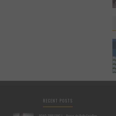
RECENT POSTS
ROAD TRIP EPIC ! – Recap du Rally EpicRun