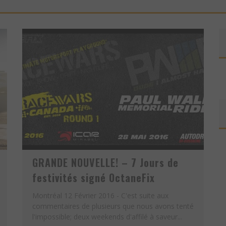
GRANDE NOUVELLE! – 7 Jours de
festivités signé OctaneFix
Montréal 12 Février 2016 - C'est suite aux
commentaires de plusieurs que nous avons tenté
l'impossible; deux weekends d'affilé à saveur...