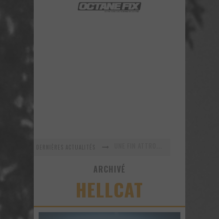
DERNIÈRES ACTUALITÉS
En recherche Identitaire
La série R-SPEC de RTXWHEELS
ARCHIVÉ
HELLCAT
GYMKHANA 8 est maintenant arrivé ! Voyez ce nouveau vidéo!
URBAN ASSAULT - Un vidéo improvisé sur le vif!
Voici la nouvelle Nissan GT-R Pure 2018 - Une version abordable?