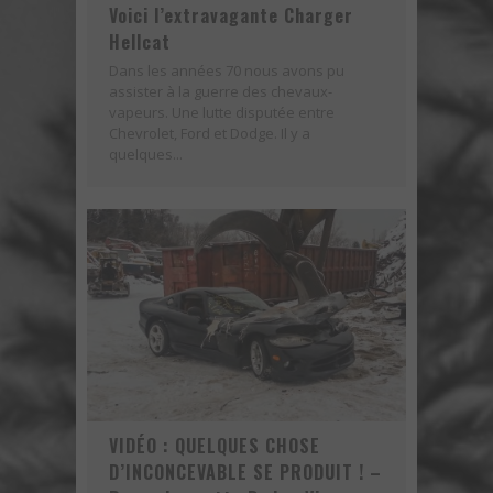
Voici l’extravagante Charger
Hellcat
Dans les années 70 nous avons pu
assister à la guerre des chevaux-
vapeurs. Une lutte disputée entre
Chevrolet, Ford et Dodge. Il y a
quelques...
VIDÉO : QUELQUES CHOSE
D’INCONCEVABLE SE PRODUIT ! –