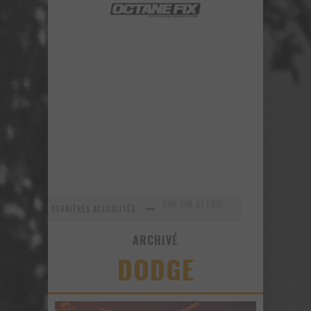
DERNIÈRES ACTUALITÉS
En recherche Identitaire
La série R-SPEC de RTXWHEELS
ARCHIVÉ
DODGE
GYMKHANA 8 est maintenant arrivé ! Voyez ce nouveau vidéo!
URBAN ASSAULT - Un vidéo improvisé sur le vif!
Voici la nouvelle Nissan GT-R Pure 2018 - Une version abordable?