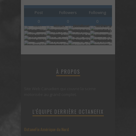
Post
Followers
Following
0
0
0
À PROPOS
Site Web Canadien qui couvre la scene
motorisée au grand complet.
L’ÉQUIPE DERRIÈRE OCTANEFIX
OctaneFix Amérique du Nord