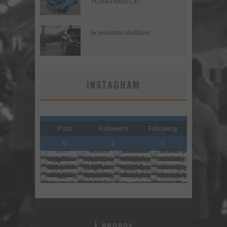
742RACEWARS L.A.!
En recherche Identitaire
INSTAGRAM
Post
Followers
Following
0
0
0
À PROPOS