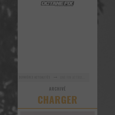
UNE FIN ATTROCE POUR TROIS DODGE DEMON
DERNIÈRES ACTUALITÉS
En recherche Identitaire
ARCHIVÉ
La série R-SPEC de RTXWHEELS
CHARGER
GYMKHANA 8 est maintenant arrivé ! Voyez ce nouveau vidéo!
URBAN ASSAULT - Un vidéo improvisé sur le vif!