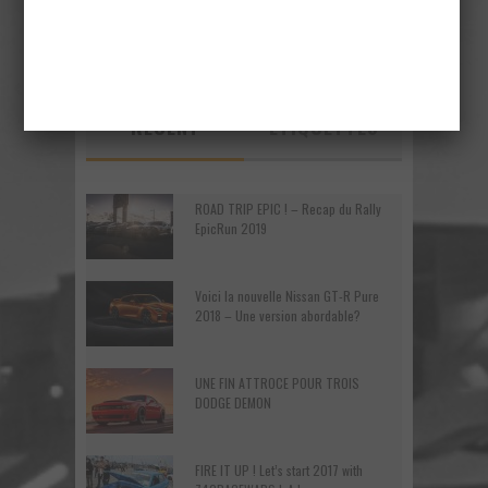
RÉCENT
ÉTIQUETTES
ROAD TRIP EPIC ! – Recap du Rally
EpicRun 2019
Voici la nouvelle Nissan GT-R Pure
2018 – Une version abordable?
UNE FIN ATTROCE POUR TROIS
DODGE DEMON
FIRE IT UP ! Let’s start 2017 with