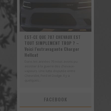
EST-CE QUE 707 CHEVAUX EST
TOUT SIMPLEMENT TROP ? –
Voici l’extravagante Charger
Hellcat
Dans les années 70 nous avons pu
assister à la guerre des chevaux-
vapeurs. Une lutte disputée entre
Chevrolet, Ford et Dodge. Il y a
quelques...
FACEBOOK