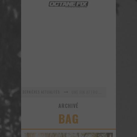
UNE FIN ATTROCE POUR TROIS DODGE DEMON
DERNIÈRES ACTUALITÉS
En recherche Identitaire
ARCHIVÉ
La série R-SPEC de RTXWHEELS
BAG
GYMKHANA 8 est maintenant arrivé ! Voyez ce nouveau vidéo!
URBAN ASSAULT - Un vidéo improvisé sur le vif!