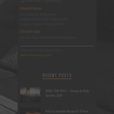
Luke Munnell:
Collaborateur
OctaneFix Europe
Loic Dupont:
Éditorialiste
Matthieu Désirant:
Photographe
Stacy Lecoutre :
Photographe
OctaneFix Japon
Nicolas Bois:
Éditorialiste/Photographe
OctaneFix.com is hosted by
www.hostmeup.com
RECENT POSTS
ROAD TRIP EPIC ! – Recap du Rally
EpicRun 2019
Voici la nouvelle Nissan GT-R Pure