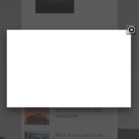
RÉCENT
ÉTIQUETTES
ROAD TRIP EPIC ! – Recap du Rally
EpicRun 2019
Voici la nouvelle Nissan GT-R Pure
2018 – Une version abordable?
UNE FIN ATTROCE POUR TROIS
DODGE DEMON
FIRE IT UP ! Let’s start 2017 with