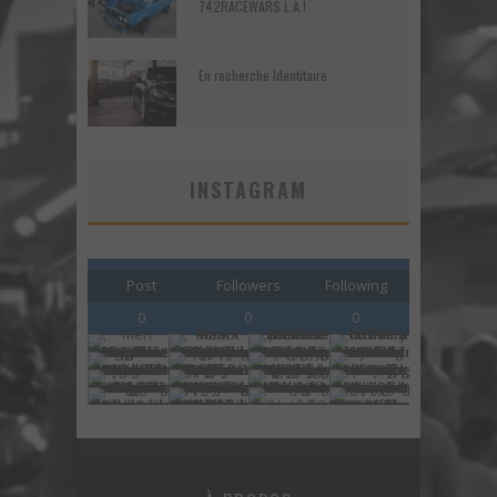
742RACEWARS L.A.!
En recherche Identitaire
INSTAGRAM
Post
Followers
Following
0
0
0